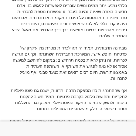
בלתי נמנע. יתרוממים ונשים עוברים לאפשרות לפגוש בני אדם 
חדשים בצורה שאינה זמינה בעבר. זו אפשרות נוספת להכרויות 
טרדיציוניות, המבוססות על היכרות מקומית או חברתית. אם פעם 
היה עיקרון כללי לא לפגוש אנשים זרים באינטרנט, היום רבים 
ניהנים מהכרויות ברשת ומוצאים בכך דרך להרחיב את מעגל הידע 
מבחינה תרבותית, תמיד הייתה לכרויות מטרת מין עיקרון של 
פרטיות וחופש אישי. המערכת החברתית השתנתה, וכך גם הגישה 
לכרויות. זה ניתן לראות בכמה תרחישים: במקום להיחשב למעשה 
אסור או לא נאה לפגוש את השותף או השותפה העתידית 
באמצעות רשת, היום רבים רואים זאת כצעד טבעי ואף מועיל 
אף שההתנהגות כזו מספקת הרבה יתרונות, ישנם גם פוטנציאליות 
לתקריות ותחושת בלבול בקרבת פרטיות. תמיד חשוב להקנות 
ביטחון ולהשקיע בזיהוי המקור הפוטנציאלי. מאבק נגד התעללות 
בסופו של יום, הכרויות למטרת מין באמצעות אמצעי דיגיטל מהוות 
אתגר עם המון פוטנציאל לפרק את הקשר הגורם בין אנשים. בזמן 
שמספר רב של אנשים נהנים מהמגוון והנוחות שמציעות 