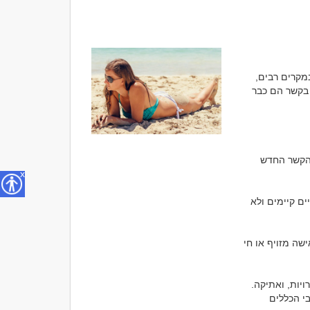
קשר דיסקרטי הוא סוג של קשר שנעשה בסודיות ובחשאיות, ולרוב אינו נחשף לרוב הציבור. במקרים רבים, 
קשר דיסקרטי מתייחס ליחסי רומנטיקה או סקס שבהם אחד או שניים מהאנשים המעורבים בקשר הם כבר 
פרטיות אישית: כאשר אנשים מחפשים לשמור על פרטיותם האישית ולא רוצים לחשוף את הקשר החדש 
x
שמירה על קשר רומנטי קיים: קשר דיסקרטי עשוי לסייע לאנשים לשמור על קשרי זוגיות רשמיים קיימים ולא 
גילוי או חשש מסתירות: במקרים שבהם אחד מהצדדים בקשר כבר ביקש להתפרסם כגבר/אישה מזויף או חי 
חשוב לציין שקשר דיסקרטי עשוי להיות מורכב ולהוביל לשאלות מורכבות של אמוציות, אפשרויות, ואתיקה. 
כשאנשים מחליטים להכנס לקשר כזה, חשוב שיהיה להם הבנה משותפת והסכמה ברורה לגבי הכללים 