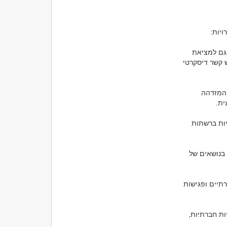
1. אפליקציות להכרויות ואתרי הכרויות: ישנם אפליקציות להכרויות ואתרי הכרויות מיועדים גם למציאת 
קשרים דיסקרטיים. ברוב המקרים, ניתן להגדיר בפרופיל שלך את הסיבות שבהן אתה מחפש קשר דיסקרטי 
2. אירועים חברתיים לקהל LGBTQ+: השתתף באירועים חברתיים שמיועדים לקהל הגאה והמזדהה 
3. רשתות חברתיות וקבוצות בסוציאל מדיה: ייתכן כי תוכל למצוא קבוצות או רשתות חברתיות ברשתות 
4. אתרי פורומים ודיונים אונליין: יתכן כי תמצא אתרי פורומים או דיונים ברשת המתעסקים בנושאים של 
5. מרכזי להכרויות פיזיים: בערים רבות ישנם מרכזי להכרויות פיזיים שמארגנים אירועים חברתיים ופגישות 
6. קשרים אחרים: הכרויות עשויות להתרחש גם דרך חברים משותפים, עבודה, אגזוז, פעילויות חברתיות, 