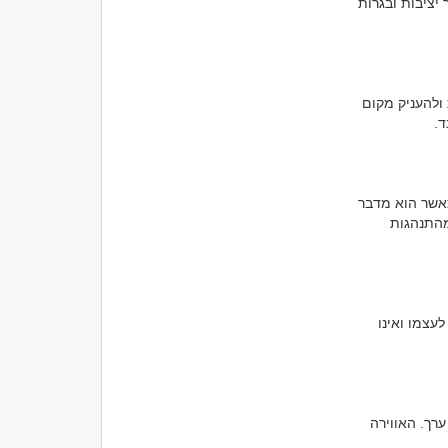
אישור מתמיד ואינם מתחרים על תשומת הלב של הסביבה. דווקא השקט הפנימי הזה משדר יציבות ובגרות 
אדם בטוח בעצמו אינו מרגיש צורך לדבר ללא הפסקה. הוא יודע גם להקשיב, לשאול שאלות ולהעניק מקום 
לא כל אדם מושך הוא גם האדם הרועש ביותר בחדר. לעיתים דווקא מי שמדבר פחות, אך כאשר הוא מדבר 
יש לדבריו משמעות, משאיר רושם חזק יותר. נוכחות רגועה יכולה להיות בולטת הרבה יותר מהתנהגות 
אנשים מרגישים בדרך כלל כאשר מישהו מנסה להרשים בכוח. לעומת זאת, מי שנשאר נאמן לעצמו ואינו 
כאשר אדם רגוע, גם האדם שמולו מרגיש בנוח יותר. אין לחץ להרשים, להתחרות או להוכיח ערך. האווירה 