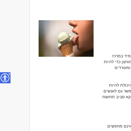
כאשר חושבים על אדם בעל ביטחון עצמי, רבים מדמיינים מישהו שמדבר בקול רם, נמצא תמיד במרכז 
תשומת הלב ומרשים את כל הסובבים אותו. אולם במציאות, ביטחון עצמי אינו חייב להיות מוחצן כדי להיות 
מושך. פעמים רבות דווקא אנשים שקטים, רגועים ובטוחים בעצמם יוצרים רושם עמוק יותר ומעוררים 
x
ביטחון עצמי שקט אינו מבוסס על צורך להוכיח משהו לאחרים. הוא נובע מקבלה עצמית, מהיכולת להיות 
אותנטיים ומהידיעה שאין צורך להרשים בכל רגע. כאשר אדם מקרין שלווה פנימית, הוא מאפשר גם לאנשים 
סביבו להרגיש רגועים יותר. זו אחת הסיבות לכך שמשיכה אמיתית נבנית לעיתים קרובות דווקא סביב תחושת 
אנשים בעלי ביטחון עצמי שקט אינם מרגישים צורך להראות לכולם כמה הם מוצלחים. הם אינם מחפשים 