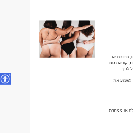
לפעמים ההיכרות הכי מעניינת מתרחשת דווקא במקום הכי לא צפוי. אתם נוסעים באוטובוס, ברכבת או 
ברכבת הקלה, מביטים סביב ופתאום רואים מישהי שמוצאת חן בעיניכם. ייתכן שהיא מחייכת, קוראת ספר 
x
אין נוסחה שמבטיחה הצלחה בכל פעם, אבל יש דרך נכונה ליצור שיחה נעימה. המטרה אינה לשכנע את 
אם היא עסוקה בשיחת טלפון, ישנה, מאזינה למוזיקה בצורה שמראה שאינה רוצה שיפריעו לה או ממהרת 