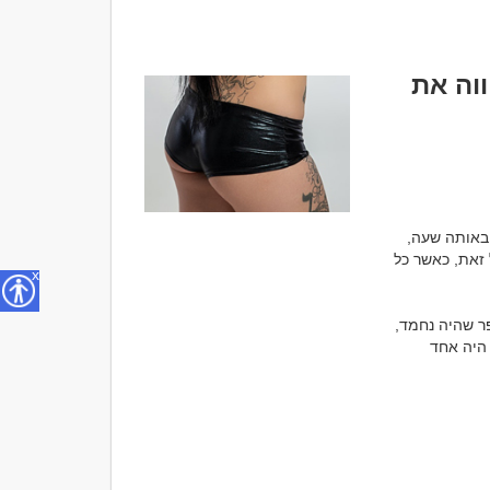
ווה את
יש רגעים בעולם ההיכרויות שנראים כמעט בלתי הגיוניים. שני אנשים נפגשים באותו מקום, באותה שעה, 
מנהלים את אותה השיחה, שותים את אותו הקפה וחווים לכאורה את אותה המציאות. ובכל זאת, כאשר כל 
x
אחד מספר לחברים שהייתה פגישה נהדרת, שהשיחה זרמה ושנוצר חיבור מיוחד. השני מספר שהיה נחמד, 
אבל לא הרגיש משהו יוצא דופן. לפעמים הפער אפילו גדול יותר. אדם אחד בטוח שהמפגש היה אחד 