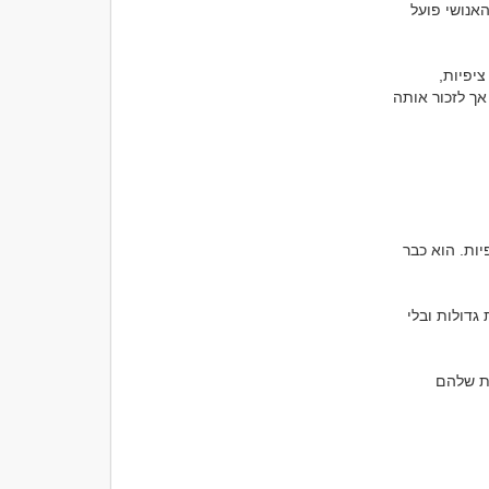
רבים מאמינים שהזיכרון שלנו מתפקד כמו מצלמה שמתעדת את מה שקרה. בפועל, המוח האנושי פועל 
כאשר אנחנו יוצאים מפגישה, אנחנו לא שומרים רק את העובדות. אנחנו שומרים גם רגשות, ציפיות, 
מחשבות ותחושות שהיו לנו באותו רגע. לכן שני אנשים יכולים לעבור בדיוק את אותה חוויה, אך לזכור אותה 
נניח ששני אנשים קבעו פגישה לאחר תקופה ארוכה של התכתבות. אחד מהם מגיע מלא ציפיות. הוא כבר 
האדם השני מגיע בגישה הרבה יותר רגועה. מבחינתו מדובר בעוד מפגש היכרות, בלי ציפיות גדולות ובלי 
שניהם יושבים באותו בית קפה, אך הם אינם באמת חווים את אותו האירוע. הציפיות השונות שלהם 