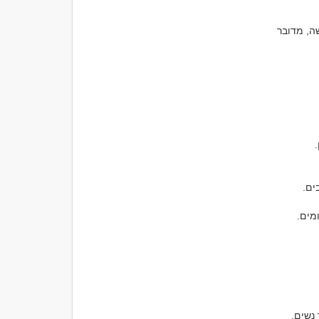
רומן עם אישה נשואה עשוי להיות מלווה באשמה, פחד מחשיפה ותחושת בלבול. עבור האישה, מדובר 