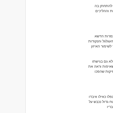
הכי טוב הוא להיות בידייך מידע רשמי מתעדכן על דרישות הנישואים במדינה שאתה מתכנן להתחתן בה 
ולהתייעץ עם עורך דין או עם רשות המקומית במדינה זו כדי לוודא שאתה עומד בכל הדרישות וההליכים 
בפינה נסתרת של גינה עירונית, התגלגל לו עולם קסום של חיים זעירים ועמוסי צבעים. בין צמרות הדשא 
והפרחים, חיו להם קוקסינלים – אותם חרקים קטנים ומרהיבים שכולנו מכירים בזכות גופם העגלגל והנקודות 
השחורות המאפיינות אותם. אך עבורם, החיים אינם רק עיצוב יפה – מדובר במאבק מתמיד לשימור האיזון 
בין כל הקוקסינלים בגינה, היה אחד יוצא דופן בשם לוקה. לוקה היה שונה, לא רק במראהו אלא גם בגישתו 
לחיים. צבעו היה כהה מעט יותר, ונקודותיו לא היו מסודרות כמו אצל חבריו. הוא היה מלא שאיפות וראה את 
תפקידו בעולם כמגן האיזון הטבעי. בכל בוקר, לוקה יצא במסע חיפוש אחרי כנימות, אותן מזיקות שהפכו 
יום אחד, הבחין לוקה במשהו יוצא דופן: חלקי גן שלמים החלו להיחלש, פרחים נבלו, ועלים נפלו כאילו איבדו 
תקווה. "משהו כאן לא בסדר," חשב לעצמו, והתקרב לבדוק את המצב. להפתעתו, גילה ששטח גדול נכבש על 
ידי כנימות מזיקות שהתרבו ללא שליטה. "אם לא נפעל עכשיו, כל הגן יהיה בסכנה," אמר לחבריו 