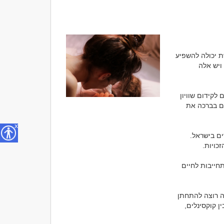
קוקסינלים בישראל, כמו בכל מקום אחר בעולם, מרגישים בדרך שונה וזהותם מגדרית מוחשת יכולה להשפיע 
על החוויות שלהם. כמו בכל קהילה, יש קוקסינלים שמרגישים נוחים ומקבלים תמיכה רחבה, ויש אלה 
בישראל ישנם ארגונים ורשתות קהילתיות שמספקים תמיכה רבה לקוקסינלים, וחלקם פועלים לקידום שוויון 
מגדרי וזכויות הקוקסינלים בחברה. ישנם גם מקומות ואנשים שאינם מבינים או אינם מקבלים בברכה את 
x
כדאי לציין שבשנים האחרונות קיימו שיפורים ניכרים בהבנה ובתמיכה החברתית לטרנסגנדרים בישראל. 
ברוב המקומות בעולם, אפשר להתחתן גם קוקסינלים, כמו גם כל איש או אישה אחרים. ההתחייבות לחיים 
אולם, כדי להתחתן באופן חוקי, עליך לבדוק את החוקים וההליכים המקומיים במדינה שאתה רוצה להתחתן 
בה, כי הם יכולים להשתנות ממדינה למדינה. רוב המקומות מאשרים התחייבות ביניים גם בין קוקסינלים, 