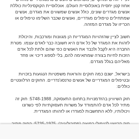
אחוז קטן יחסית באוכלוסיית העולם. אוכלוסיית הקוקסינליות כוללת 
אנשים מגדרים שונים, כולל אנשים שמשווים את מגדרם, אנשים 
שמתחילים טיפולים מגדריים, ואנשים שכבר השלימו טיפולים או 
חשוב לציין שהזהויות המגדריות הן מגוונות ומורכבות, והיכולת 
לזהות את המגדר של כל אדם היא חשובה כבר לאדם עצמו. מטרת 
החברה היא לקבל ולכבד את האנשים כפי שהם ולתת לכל אדם 
הזכות לחיות בצורה שמתאימה להם, בלי לספוג דיכוי או פחד 
בישראל, ישנם כמה חוקים והוראות משפטיות הנגועות בזכויות 
ובטיפולים המגדריים של אנשים טרנסג'נדריים. החוקים הרלוונטיים 
חוק השיוויון בהזדמנויות בתחום התעסוקה, 5748-1988: חוק זה 
מתיר לכל אדם להתמודד על משרות תעסוקתיות לפי כשרונו 
חוק הרישוי לטיפולי רפואה (פסיכולוגיה), 5735-1975: החוק מתיר 
לחברי המקצוע הרפואי, כולל פסיכולוגים, לטפל בכל אדם ללא קשר 