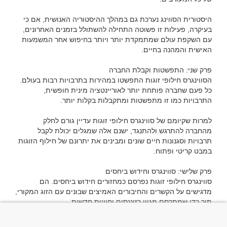
היסטורית הסווינג נערכת גם במהלך ההיסטוריה האנושית, אם כי 
בעיקרה, פעילות זו פשוטה התחילה להשתולל בזמנים האחרונים, 
עם השקפת עולם שמתמקדת יותר ויותר בחיפוש אחר המשמעות 
הסווינגרס חילופי זוגות התפשטו במהירות בתרבויות רבות בעולם. 
כל פעם שחברה פותחת יותר לאוריינטציה מינית חופשית, 
למרות שקיומם של סווינגרס חילופי זוגות עדיין גורם לחלק 
מהחברה להתרגש ולהתנגד, ישנם אלה שמגלים יכולת לקבל 
תרבויות וסגנונות חיים שונים ומבינים את יתרונם של חילוף הזוגות 
סווינגרס חילופי זוגות נפרסם כמחזורים חידוש ביחסים. הם 
מדגישים על הקשרים והחיבורים האמיצים שבונים עם הזוג המקורי, 
האם סווינגרס חילופי זוגות הם המהפכה הבאה ביחסים? ואיך הם 