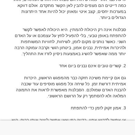
כמה דייטים הם מצפים להבין לאן הקשר מתקדם. אולם דווקא 
במערכות יחסים, קצב איטי ומאוזן יכול להיות אחד היתרונות 
סבלנות אינה רק היכולת להמתין. היא היכולת לאפשר לקשר 
להתפתח באופן טבעי, בלי להפעיל לחץ על עצמכם או על האדם 
השני. כאשר נותנים מקום לזמן, לשיחות, לחוויות המשותפות 
ולהיכרות אמיתית, נבנים אמון, ביטחון רגשי וקרבה עמוקה הרבה 
גם אם קיימת משיכה חזקה כבר מהמפגש הראשון, היכרות 
אמיתית דורשת זמן. כל שיחה וכל מפגש מוסיפים עוד שכבה 
להבנת האדם שמולכם. הסבלנות מאפשרת לראות את התמונה 
אי אפשר לדרוש אמון, בדיוק כפי שאי אפשר ליצור אותו בכוח. הוא 
נבנה דרך עמידה בהבטחות, תקשורת עקבית והתנהגות מכבדת 
לאורך זמן. ככל שהקשר מתקדם, האמון הופך לבסיס שמחזיק אותו 