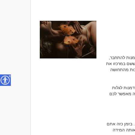
סקס הוא חלק בלתי נפרד מהחיים שלנו. הוא מספק לא רק חוויה פיזית נעימה, אלא גם הזדמנות להתחבר, 
להירגע ולחוות רגעים אינטימיים. כאשר מדברים על מפגש סקס, הכוונה היא ליצירת מפגש ששם במרכזו את 
הרצונות והצרכים של שני הצדדים. זה המקום שבו אפשר להשתחרר, להרגיש נחשקים, וליהנות מהתחושה 
x
מפגשי סקס יכולים להיות הרבה יותר מפעולה פיזית. הם כוללים חיבור אישי, חקר עצמי והזדמנות לגלות 
מחדש את ההעדפות שלכם. בין אם מדובר בקשר חד פעמי או בקשרים מזדמנים, מפגש כזה מאפשר לכם 
מפגש סקס הוא לא רק דרך להרגיש טוב בגוף, אלא גם דרך לחזק את הביטחון העצמי שלכם. בזמן כזה אתם 
יכולים להיות אתם עצמכם, ללא מסכות וללא פילטרים. התחושה שאתם מעניקים ונהנים באותה המידה 