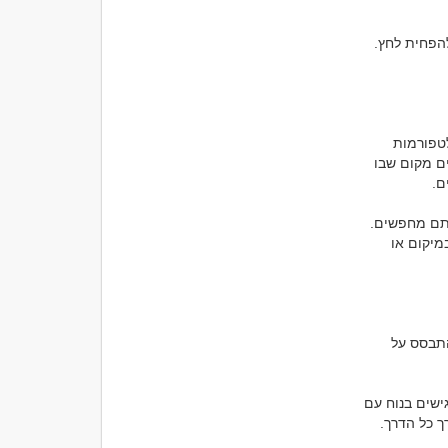
מפגשי סקס, במיוחד כשמתוכננים בצורה פתוחה וכנה, יכולים גם לתרום לשחרור מתחים ולהפחית לחץ. 
היום, בעידן הדיגיטלי, הכרויות למפגש סקס מעולם לא היו נגישות יותר. האינטרנט מציע פלטפורמות 
ייעודיות שמאפשרות למצוא אנשים שמחפשים את אותו הדבר בדיוק. אתרי הכרויות מספקים מקום שבו 
הכרויות למפגש סקס לא דורשות יותר מדי. מה שחשוב הוא להיות כנים ולדעת בדיוק מה אתם מחפשים. 
הפלטפורמות הקיימות עוזרות לכם לסנן אנשים לפי ההעדפות שלכם, בין אם מדובר בגיל, במיקום או 
כשמדובר במפגשי סקס, חשוב לזכור את נושא הבטיחות. חוויות אינטימיות צריכות תמיד להתבסס על 
כדי להבטיח חוויה נעימה, כדאי לקבוע את המפגש הראשון במקום ציבורי ולוודא שאתם מרגישים בנוח עם 