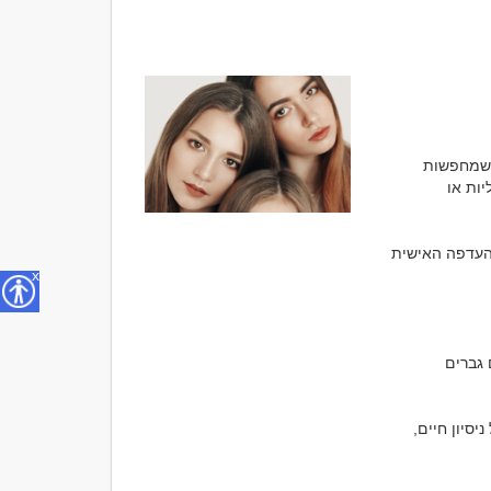
עולם ההיכרויות מגוון הרבה יותר ממה שרבים חושבים. לצד גברים שמחפשים נשים, נשים שמחפשות 
גברים וזוגות שמחפשים קשרים מסוגים שונים, קיימים גם אנשים שמעדיפים להכיר קוקסינליות או 
עבור חלק מהאנשים מדובר בסקרנות, עבור אחרים במשיכה אמיתית, ועבור חלק זו פשוט ההעדפה האישית 
x
בדיוק כפי שיש אנשים שמעדיפים נשים מבוגרות, צעירות, גבוהות או נמוכות יותר, כך יש גם גברים 
המשיכה האנושית אינה פועלת לפי נוסחה אחת. לכל אדם יש העדפות שונות המבוססות על ניסיון חיים, 