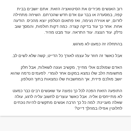
רוב האנשים מכירים את הסיטואציה הזאת. אתם יושבים בבית 
קפה, במסעדה או בבר עם אדם חדש שהכרתם. השיחה מתחילה 
לזרום, יש אווירה נעימה, ואז פתאום הטלפון יוצא מהכיס. הודעה 
אחת. אחר כך עוד בדיקה קצרה. כמה דקות חולפות, והמסך שוב 
האדם שמולכם אולי מחייך, מקשיב ועונה לשאלות, אבל חלק 
מתשומת הלב שלו נמצא במקום אחר לגמרי. לפעמים נדמה שהוא 
התופעה הזאת הפכה לכל כך נפוצה עד שאנשים רבים כבר כמעט 
לא מתייחסים אליה. אבל כאשר עוצרים לחשוב עליה לרגע, עולה 
שאלה מעניינת: למה כל כך הרבה אנשים מתקשים להיות נוכחים 
הרי לכאורה מדובר באדם חדש, בסיטואציה מרגשת ובמפגש 
שאמור להיות מעניין. אז מדוע המסך הקטן ממשיך לנצח את 