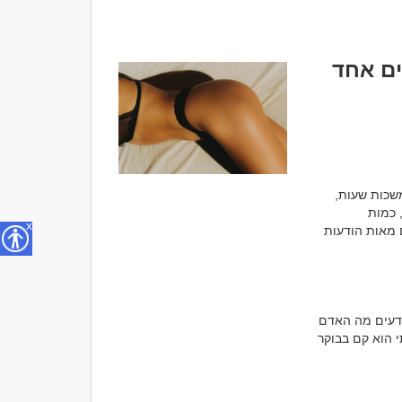
ים אחד
בעולם של היום קל מאוד להרגיש קרובים למישהו. הודעות זורמות לאורך כל היום, שיחות נמשכות שעות, 
תמונות נשלחות בלי סוף, ויש תחושה שהאדם השני נמצא איתנו כמעט בכל רגע. עבור רבים, כמות 
x
התקשורת הפכה למדד של קרבה. אם מדברים כל יום, כנראה שמכירים היטב. אם מחליפים מאות הודעות 
יש אנשים שמדברים במשך חודשים ואפילו שנים, ועדיין לא באמת מכירים זה את זה. הם יודעים מה האדם 
השני אכל בצהריים, איפה הוא היה בסוף השבוע ואיזו סדרה הוא רואה כרגע. הם יודעים מתי הוא קם בבוקר 