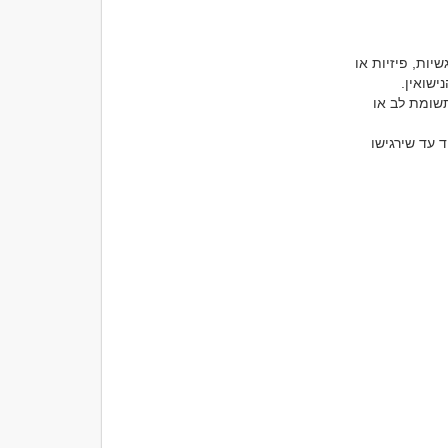
1. קשרים זוגיים מחוץ לנישואין: חלק מהאנשים בוחרים לקיים קשרים דיסקרטיים מסיבות רגשיות, פיזיות או 
2. קשרים בין ידידים או קולגות: לעיתים, קשר דיסקרטי יכול להתקיים מתוך רצון להימנע מתשומת לב או 
3. יחסים חדשים: כאשר הקשר נמצא בתחילתו, לעיתים הצדדים מעדיפים לשמור אותו בסוד עד שירגישו 