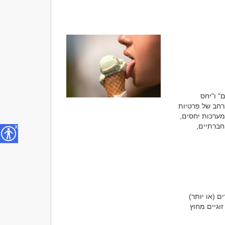
בעידן שבו חשיפה ושיתוף הפכו לחלק בלתי נפרד מחיי היומיום, המונחים "יחסים דיסקרטיים" ו"יחס 
דיסקרטי" מקבלים משמעות מיוחדת. יחסים דיסקרטיים מתייחסים לקשרים המתנהלים במרחב של פרטיות 
וסודיות, ולעיתים אף בצללים. יחס דיסקרטי, לעומת זאת, מתמקד בגישה מכבדת ושקטה במערכות יחסים, 
שאינה חודרת לפרטיות האחר. במאמר זה נחקור את המשמעות, ההיבטים הפסיכולוגיים והחברתיים, 
x
יחסים דיסקרטיים הם קשרים אינטימיים או רומנטיים המתנהלים בסודיות, כאשר שני הצדדים (או יותר) 
מסכימים על שמירת הפרטיות המלאה של הקשר. קשרים כאלה יכולים להיות חלק מקשרים זוגיים מחוץ 