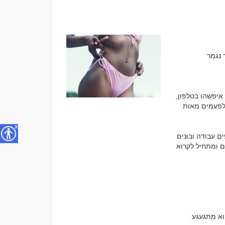
כמעט לכל אדם שהיה במערכת יחסים משמעותית או אפילו בהיכרות קצרה אך מיוחדת, יש איפשהו בטלפון, 
במחשב או בענן תיקייה קטנה של זיכרונות. לפעמים אלו תמונות, לפעמים הודעות קוליות, ולפעמים מאות 
x
ברוב המקרים החיים ממשיכים קדימה. אנשים מכירים בני זוג חדשים, עוברים דירה, מחליפים עבודה ובונים 
שגרה חדשה. ובכל זאת, יש רגעים שבהם אדם מוצא את עצמו פותח שיחה ישנה מלפני שנים ומתחיל לקרוא 
כאשר מישהו חוזר לקרוא התכתבויות ישנות, הסביבה נוטה להניח שהוא עדיין מאוהב או שהוא מתגעגע 