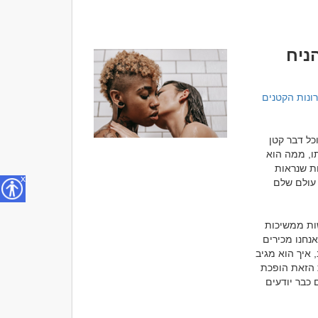
ניח
הזיכרונות הקטנים 
אחד הדברים היפים ביותר בתחילתה של היכרות חדשה הוא הסקרנות. שני אנשים נפגשים וכל דבר קטן 
מסקרן אותם. הם רוצים לדעת מאיפה האדם השני הגיע, מה החלומות שלו, מה מצחיק אותו, ממה הוא 
מפחד, אילו חוויות עיצבו אותו ואיך הוא רואה את החיים. שעות שלמות יכולות לעבור בשיחות שנראות 
x
אינסופיות, משום שכל תשובה פותחת דלת לעוד שאלה, וכל גילוי קטן יוצר תחושה שיש עוד עולם שלם 
אבל כמעט בכל קשר מגיע שלב מסוים שבו משהו משתנה. השיחות עדיין מתקיימות, הפגישות ממשיכות 
והקשר מתקדם, אך הסקרנות הראשונית מתחילה להיחלש. זהו תהליך טבעי לחלוטין. ככל שאנחנו מכירים 
אדם טוב יותר, אנחנו מרגישים בטוחים יותר לגבי מי שהוא. אנחנו כבר יודעים מה הוא אוהב, איך הוא מגיב 
למצבים מסוימים ומהן הדעות שלו בנושאים רבים. הבעיה מתחילה כאשר תחושת ההיכרות הזאת הופכת 
לביטחון מוחלט. ברגע הזה אנשים מפסיקים להכיר את האדם שמולם ומתחילים להניח שהם כבר יודעים 