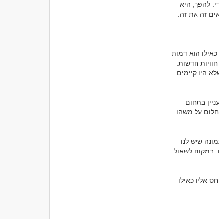
זו נקודה שרבים אינם מבחינים בה בזמן. היא אינה יוצרת ריב גדול ואינה גורמת למשבר מיידי. להפך, היא 
אחת הטעויות הגדולות ביותר שאנשים עושים במערכות יחסים היא להתייחס לאדם שמולם כאילו הוא דמות 
קבועה שאפשר ללמוד פעם אחת ולסיים. במציאות, בני אדם משתנים כל הזמן. הם עוברים חוויות חדשות, 
פוגשים אנשים חדשים, מתמודדים עם הצלחות וקשיים, משנים דעות ומגלים תחומי עניין שלא היו קיימים 
אדם שהיה בטוח בעצמו לפני שנתיים יכול להפוך לזהיר יותר בעקבות משבר. אדם שלא התעניין בתחום 
מסוים יכול לפתח אליו תשוקה אמיתית. אדם שחלם על חיים מסוימים בגיל שלושים עשוי לחלום על משהו 
הבעיה היא שכאשר אנחנו חיים לצד אדם לאורך זמן, אנחנו לעיתים מפסיקים לעדכן את התמונה שיש לנו 
עליו. אנחנו ממשיכים לראות אותו כפי שהיה כאשר הכרנו אותו או כפי שהיה לפני כמה שנים. במקום לשאול 
כך נוצר מצב מוזר שבו אדם משתנה מול עינינו, אבל האדם הקרוב אליו ביותר ממשיך להתייחס אליו כאילו 