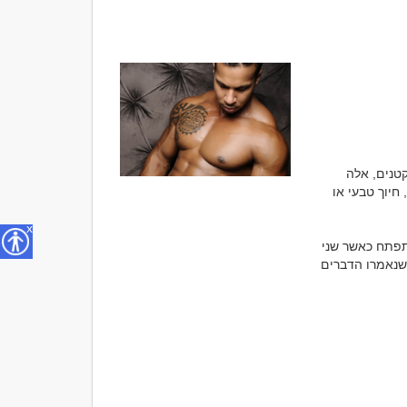
לא כל רגע רומנטי מתחיל במשפט מושלם או במחווה גדולה. פעמים רבות דווקא הרגעים הקטנים, אלה 
שאינם מלווים במילים, הם שיוצרים את תחושת הקרבה הראשונית. מבט שנמשך עוד שנייה, חיוך טבעי או 
x
המתח הרומנטי שנוצר בצורה טבעית אינו מבוסס על משחקים או על ניסיון להרשים. הוא מתפתח כאשר שני 
אנשים מרגישים בנוח זה ליד זה, נהנים מהנוכחות ההדדית ומתחילים לבנות אמון עוד לפני שנאמרו הדברים 