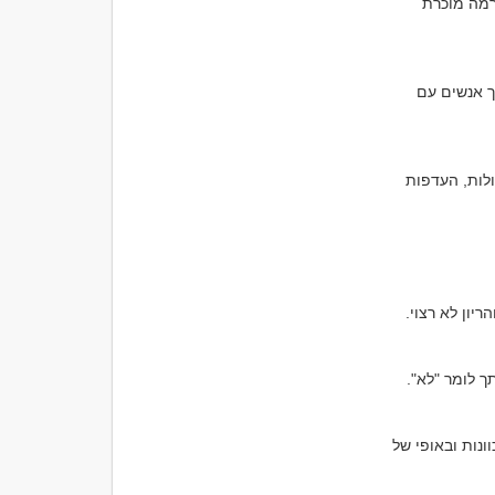
Bumble או אתרים נישתיים אחרים מציעות אפשרויות מגוונות. יש חשיבות בבחירת פלטפורמה מוכרת 
אם אתה מעוניין בקשר אינטימי בלבד, כדאי להיות ישיר בפרופיל שלך. שקיפות תעזור למשוך אנשים עם 
גם כאשר מדובר בקשר שאינו רומנטי, תקשורת מכבדת היא המפתח. שיח פתוח וכנה על גבולות, העדפות 
כדי להרגיש בטוח יותר, כדאי לקבוע את המפגש הראשון במקום ציבורי, עד שתהיה בטוח בכוונות ובאופי של 