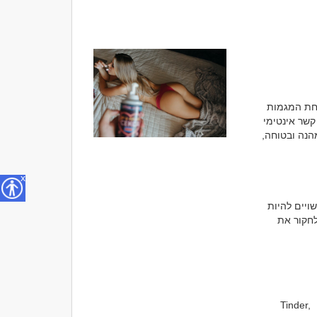
בעידן הדיגיטלי, יותר ויותר אנשים מחפשים קשרים שמתאימים לצרכים האישיים שלהם. אחת המגמות 
שצוברת תאוצה היא הכרויות למטרות סקס. זהו תחום שמציע פתרון לאנשים שרוצים ליצור קשר אינטימי 
ומספק, ללא התחייבות רגשית או מחויבות לטווח הארוך. אך כדי להצליח ולשמור על חוויה מהנה ובטוחה, 
x
לכל אחד יש סיבה משלו. עבור חלק, מדובר בהעדפה אישית לקשרים לא מחייבים. אחרים עשויים להיות 
בשלב בחיים שבו אין להם פנאי או עניין להשקיע בזוגיות רצינית. כמו כן, יש אנשים שרוצים לחקור את 
כיום קיימות אפליקציות ואתרים ייעודיים להכרויות למטרות סקס. לדוגמה, פלטפורמות כמו Tinder, 