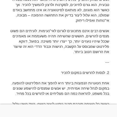
טבעית, הוא גורם לחיוכים, לסקרנות ולרצון להמשיך להכיר. אך 
כאשר הוא מוגזם, לא מותאם לסיטואציה או אינו מתחשב באדם 
שמולנו, הוא עלול ליצור בדיוק את התחושה ההפוכה – מבוכה, 
אנשים רבים אינם מתכוונים לגרום לאי־נעימות. לעיתים הם פשוט 
מנסים להרשים, חוששים שהשיחה תהיה משעממת או מאמינים 
שככל שיהיו נועזים יותר, כך ייצרו יותר משיכה. בפועל, דווקא 
פלירטוט שמבוסס על הקשבה, רגישות וכבוד הדדי הוא זה שיוצר 
אחת הטעויות הנפוצות ביותר היא להפוך את הפלירטוט להופעה. 
במקום לנהל שיחה אמיתית, יש אנשים שמנסים להישמע שנונים 
כאשר כל השיחה סובבת סביב ניסיון ליצור רושם, הצד השני עלול 
להרגיש שאין מקום אמיתי להיכרות. פלירטוט מוצלח אינו תחרות, 