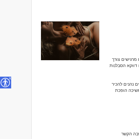
בתחילת כל היכרות קל להיסחף אחר ההתרגשות והרצון לדעת לאן הקשר הולך. אנשים רבים מרגישים צורך 
לזרז את התהליך, לקבל תשובות במהירות או להגיע במהירות לשלב הבא. אך במקרים רבים דווקא הסבלנות 
x
מתח רומנטי אינו נוצר מלחץ או מהאצה מלאכותית של הקשר. הוא מתפתח כאשר שני אנשים נהנים להכיר 
זה את זה, מגלים סקרנות הדדית ובונים אמון בהדרגה. כאשר אין תחושת מרדף או לחץ, המשיכה הופכת 
כל זוג מתקדם בקצב אחר, והדבר החשוב באמת הוא ששני הצדדים ירגישו בנוח עם הדרך שבה הקשר 