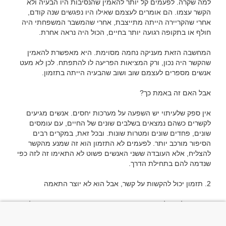
למה שקרה. לפעמים קל יותר להאמין שהנסיבות היו הבעיה ולא 
הקשר עצמו. הם אומרים לעצמם שאילו היו נפגשים שנה קודם, 
אחרי שהקריירה הייתה מתייצבת, אחרי שהמשבר המשפחתי היה 
המחשבה הזאת מעניקה נחמה מסוימת. היא מאפשרת להאמין 
שהקשר היה נכון, ורק המציאות הפריעה לו להתפתח. לכן לא מעט 
אין ספק שלעיתוי יש השפעה על מערכות יחסים. אנשים מגיעים 
לקשרים כשהם נמצאים בשלבים שונים של החיים, עם עומסים 
שונים, פחדים שונים ומטרות שונות. ובכל זאת, במקרים רבים 
הסיפור מורכב יותר. לפעמים לא התזמון הוא זה שמנע מהקשר 
להצליח, אלא העובדה ששני האנשים פשוט לא התאימו זה לזה כפי 
אין טעם להתעלם מהמציאות. יש תקופות שבהן באמת קשה לבנות 
מערכת יחסים. אדם שעובר גירושים, מתמודד עם אובדן, מתחיל 
קריירה חדשה או עובר למדינה אחרת עשוי להיות פחות פנוי רגשית, 