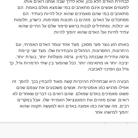
לבחירת האדם הלא נכון, אלא לדרך שבה אנחנו רואים אותו. 
לפעמים אנשים אינם מתאהבים במי שנמצא מולם באמת. הם 
מתאהבים במי שהם מאמינים שהוא יכול להיות בעתיד. הם 
מסתכלים על האדם, מזהים בו תכונות מסוימות, כישרון, חלומות 
או יכולות, ומתחילים לבנות בראש סיפור שלם על החיים שהוא 
באותו רגע נוצר פער מסוכן. מצד אחד עומד האדם האמיתי, עם 
היתרונות, החסרונות, ההרגלים והבחירות שלו. מצד שני קיימת 
גרסה עתידית שנבנתה בדמיון. גרסה מוצלחת יותר, בוגרת יותר, 
יציבה יותר או מתאימה יותר. ככל שהפער בין שתי הדמויות גדל, כך 
הבעיה היא שבתחילת ההיכרות קשה מאוד להבחין בכך. להפך. זה 
אפילו מרגיש כמו אופטימיות. אנשים משכנעים את עצמם שהם 
פשוט מאמינים באדם שמולם. שהם רואים בו דברים שאחרים לא 
רואים. שהם מזהים את הפוטנציאל האמיתי שלו. אבל במקרים 
רבים, מה שנראה כמו אמונה באדם הוא למעשה תקווה שהוא 
יש משהו מושך במיוחד באנשים שנראים כאילו הם עומדים רגע 