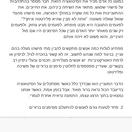
כמעט כל אדם מכיר את הסיטואציה הזאת. חבר מספר בהתלהבות 
על מישהי שפגש, מתאר את השיחה ביניהם, את החיוכים, את 
ההתעניינות ואת כל מה שקרה במהלך הפגישה, ואז מישהו מהצד 
שואל שאלה פשוטה: "אתה לא מבין שהיא פלירטטה איתך?". 
לפעמים התגובה היא מבט מופתע. לפעמים מגיע צחוק. ולפעמים 
רק שנים מאוחר יותר האדם מבין שכל הסימנים היו שם מול 
מפתיע לגלות כמה אנשים מתקשים להבין מתי מישהו מגלה בהם 
עניין. בניגוד למה שנהוג לחשוב, זה לא קשור בהכרח לגיל, לניסיון או 
לרמת האטרקטיביות. יש אנשים מצליחים, חכמים ובעלי ניסיון רב 
בקשרים, שעדיין מפספסים לחלוטין סימנים ברורים של משיכה 
הדבר המעניין הוא שבדרך כלל כאשר מסתכלים על הסיטואציה 
בדיעבד הכול נראה ברור מאוד. אבל בזמן אמת, כאשר אנחנו 
אחת הסיבות הנפוצות ביותר לכך שאנשים אינם מזהים פלירטוט 
היא הפחד לפרש את המצב בצורה שגויה. רבים מעדיפים להניח 
שהאדם השני רק נחמד, רק מנומס או רק חברותי, במקום להסתכן 