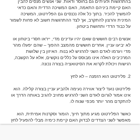
בהתרגשות ולעיתים גם בחוסר ודאות. שני אנשים מנסים להבין 
האם קיימת ביניהם התאמה, האם המשיכה הדדית והאם כדאי 
להמשיך להכיר. בתוך כל אלה נכנסים גם הפלירטוט, המשיכה 
המינית והרצון להתקרב, אך לצד ההתרגשות חשוב לא פחות לשמור 
אנשים רבים חוששים שאם יהיו עדינים מדי, ייראו חסרי ביטחון או 
לא יביעו עניין. אחרים חוששים מהמצב ההפוך – שהם יפעלו מהר 
מדי ויגרמו לאדם השני להרגיש לא בנוח. האיזון בין שלושת 
המרכיבים האלה אינו מבוסס על כללים נוקשים, אלא על הקשבה, 
פלירטוט נועד ליצור אווירה נעימה ולהביע עניין בצורה קלילה. הוא 
אינו אמור לגרום לאדם השני להרגיש מחויב להגיב באותה הדרך או 
כאשר הפלירטוט מגיע מתוך חיוך, הומור וסקרנות אמיתית, הוא 
מאפשר לשני הצדדים לבדוק האם קיימת כימיה מבלי להפעיל לחץ 