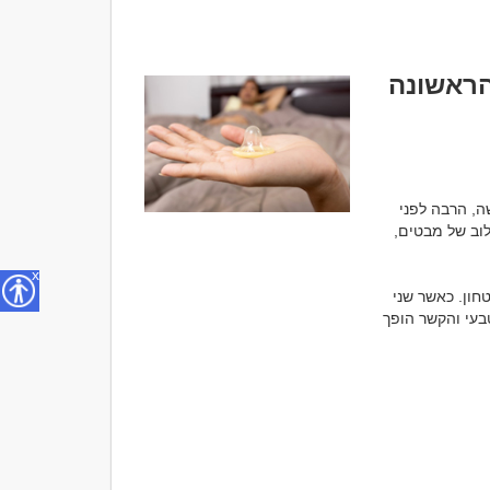
הראשונה
רבים חושבים שהרגע המשמעותי ביותר בתחילתו של קשר הוא הנשיקה הראשונה. אך למעשה, הרבה לפני 
שהיא מתרחשת, כבר נוצרת ביניהם אווירה מיוחדת. זו תחושה שקשה להסביר במילים – שילוב של מבטים, 
x
האווירה הזו אינה נוצרת במקרה. היא נבנית בהדרגה מתוך אמון, תקשורת טובה ותחושת ביטחון. כאשר שני 
אנשים נהנים מהזמן המשותף שלהם בלי לחץ ובלי צורך למהר, המשיכה מתפתחת באופן טבעי והקשר הופך 