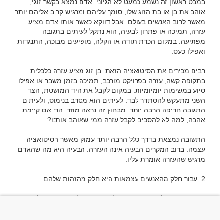
במבט ראשון זה נשמע כמעט לא הגיוני. אדם נמצא בקשר זוגי, 
אוהב את בן או בת הזוג שלו, סומך עליהם ומרגיש קרוב אליהם יותר 
מאשר לרוב האנשים בעולם. אבל דווקא כאשר אותו אדם מציע 
עזרה, תמיכה או פתרון לבעיה, הוא נתקל לעיתים בתגובה 
מפתיעה. במקום הכרת תודה או הקלה, מופיעים מבוכה, התנגדות 
רבים מכירים את הסיטואציה הזאת. בן זוג מציע עזרה כלכלית 
בתקופה קשה, עזרה בפרויקט מורכב, תמיכה בזמן משבר או אפילו 
סיוע במשימות יומיומיות. במקום לקבל את היד המושטת, הצד 
השני מתעקש להסתדר לבד. לעיתים הוא מסרב בנימוס, ולעיתים 
התגובה חריפה הרבה יותר. מבחוץ זה נראה מוזר. הרי אם קיימת 
התשובה נמצאת בדרך כלל הרבה יותר עמוק מאשר הסיטואציה 
עצמה. ברוב המקרים הבעיה אינה העזרה. הבעיה היא מה שהאדם 
יש אנשים שגדלו בסביבה שבה לימדו אותם להיות חזקים, לא 
להישען על אחרים ולהסתדר לבד. כבר מגיל צעיר הם שמעו 
משפטים כמו "אל תבקש טובות", "תסתמך רק על עצמך" או "אל 