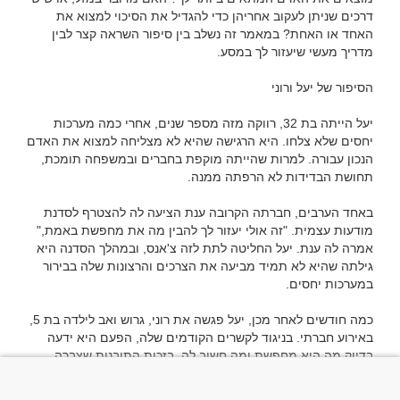
דרכים שניתן לעקוב אחריהן כדי להגדיל את הסיכוי למצוא את 
האחד או האחת? במאמר זה נשלב בין סיפור השראה קצר לבין 
יעל הייתה בת 32, רווקה מזה מספר שנים, אחרי כמה מערכות 
יחסים שלא צלחו. היא הרגישה שהיא לא מצליחה למצוא את האדם 
הנכון עבורה. למרות שהייתה מוקפת בחברים ובמשפחה תומכת, 
באחד הערבים, חברתה הקרובה ענת הציעה לה להצטרף לסדנת 
מודעות עצמית. "זה אולי יעזור לך להבין מה את מחפשת באמת," 
אמרה לה ענת. יעל החליטה לתת לזה צ'אנס, ובמהלך הסדנה היא 
גילתה שהיא לא תמיד מביעה את הצרכים והרצונות שלה בבירור 
כמה חודשים לאחר מכן, יעל פגשה את רוני, גרוש ואב לילדה בת 5, 
באירוע חברתי. בניגוד לקשרים הקודמים שלה, הפעם היא ידעה 
בדיוק מה היא מחפשת ומה חשוב לה. בזכות התובנות שצברה, 