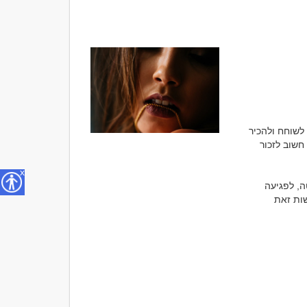
אחד המקומות הפופולריים ביותר לדייט ראשון הוא בר, פאב או מסעדה שבה אפשר לשבת, לשוחח ולהכיר 
זה את זה באווירה נעימה. כוס יין או קוקטייל יכולים לעזור להשתחרר מעט מההתרגשות, אך חשוב לזכור 
x
לא מעט דייטים מוצלחים נהרסים בגלל אלכוהול. שתייה מופרזת עלולה לגרום לאיבוד שליטה, לפגיעה 
בשיקול הדעת וליצירת רושם שלילי שקשה לשנות אחר כך. לכן חשוב ליהנות מהערב, אך לעשות זאת 