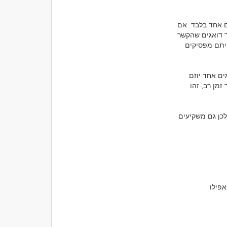
אחד הסימנים הברורים ביותר לכך שהעניין אינו הדדי הוא מצב שבו כל היוזמה מגיעה מאדם אחד בלבד. אם 
אתם תמיד הראשונים שכותבים, תמיד מציעים להיפגש, תמיד מחפשים נושאי שיחה ותמיד דואגים שהקשר 
ימשיך להתקיים, כדאי לעצור לרגע ולשאול את עצמכם שאלה פשוטה: מה היה קורה אילו הייתם מפסיקים 
כאשר שני אנשים מעוניינים זה בזה, שניהם בדרך כלל מחפשים דרך לשמור על הקשר. לפעמים אחד יוזם 
יותר והשני פחות, וזה טבעי לחלוטין. אבל כאשר כל האחריות נופלת על צד אחד בלבד במשך זמן רב, זהו 
אנשים שמעוניינים באמת אינם מחכים תמיד שיפנו אליהם. הם רוצים להיות חלק מהקשר ולכן גם משקיעים 
לא מעט אנשים ממשיכים לענות להודעות מתוך נימוס. הם אינם מתעלמים, אינם נעלמים ואפילו 