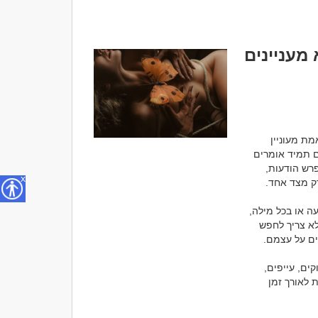
מעניינים
אחת השאלות הנפוצות ביותר בעולם ההיכרויות היא איך אפשר לדעת אם האדם שמולנו באמת מעוניין 
להמשיך את ההיכרות או שהוא פשוט מנומס. בתחילת קשר הכול עדיין לא ברור. אנשים אינם תמיד אומרים 
בדיוק מה הם חושבים, ולעיתים גם לא רוצים לפגוע. לכן רבים מוצאים את עצמם מנסים לפרש הודעות, 
x
הבעיה היא שאנשים רבים מתמקדים בסימנים קטנים מדי. הם מחפשים משמעות בכל הודעה או בכל מילה, 
במקום להסתכל על התמונה הרחבה. במציאות, כאשר אדם באמת מעוניין בכם, בדרך כלל לא צריך לחפש 
חשוב לזכור שאין סימן בודד שמוכיח בוודאות שמישהו אינו מעוניין. אנשים יכולים להיות עסוקים, עייפים, 
לחוצים או ביישנים. לכן לא כדאי לשפוט לפי מקרה אחד. מה שחשוב הוא ההתנהגות הכללית לאורך זמן 