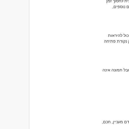
כאשר אנחנו פוגשים אדם חדש, המוח מנסה להבין במהירות עם מי יש לנו עסק. זו דרך טבעית לחסוך זמן 
ואנרגיה. אנחנו מסתכלים על מראה חיצוני, על סגנון הדיבור, על שפת הגוף ועל פרטים קטנים נוספים, 
אדם יכול להיות ביישן בפגישה הראשונה אך מצחיק מאוד לאחר שמכירים אותו. אדם אחר יכול להיראות 
בטוח בעצמו מאוד, אך להתגלות כמרוחק או חסר עניין בהמשך. לכן הרושם הראשוני הוא רק נקודת פתיחה 
בעולם ההיכרויות אנשים רבים מקבלים החלטות על סמך תמונות בלבד. זה טבעי לחלוטין, אבל תמונה אינה 
לפעמים דווקא שיחה אחת מאפשרת לראות צדדים שלא היו גלויים קודם. פתאום מגלים אדם מעניין, חכם, 