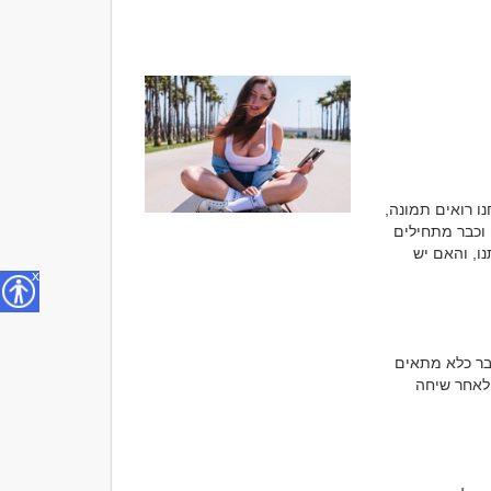
כולנו יוצרים רושם ראשוני כמעט באופן אוטומטי. לפעמים זה קורה בתוך שניות בודדות. אנחנו רואים תמונה, 
קוראים כמה שורות בפרופיל, פוגשים אדם לכמה רגעים או מחליפים מספר הודעות קצרות, וכבר מתחילים 
לגבש דעה מסוימת. נדמה לנו שאנחנו יודעים מול מי אנחנו עומדים, האם האדם מעניין אותנו, והאם יש 
x
לא מעט אנשים מספרים שהאדם שהרשים אותם ביותר בתחילת הדרך התגלה בסופו של דבר כלא מתאים 
להם, בעוד שאנשים שכמעט ולא משכו את תשומת ליבם הצליחו לשנות לחלוטין את דעתם לאחר שיחה 