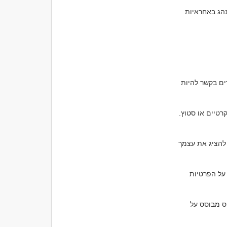
6. התייחס לתחושות האחר: זה חשוב להתייחס בכבוד לתחושות ולרגשות של הפרטנר ולהתנהג באחראיות 
מחפש סטוץ או יחס דיסקרטי עם אישה ?.כאשר אתה מחפש סטוץ עם אישה, חשוב לפרטנרים בקשר להיות 
*השתמש באפליקציות להכרויות: ישנן אפליקציות מותאמות לאנשים המחפשים יחסים דיסקרטיים או סטוץ. 
*בנה פרופיל ריאליסטי: כאשר אתה יוצר פרופיל באפליקציה או בפלטפורמה להכרויות, נסה להציג את עצמך 
*קבל אחריות: חשוב להתנהג באחריות כלפי הפרטנר שלך ולפרטנרים בקשר דיסקרטי. שמור על הפרטיות 
*הבנה וכבוד: התייחס לתחושות, הרצונים והגבולות של הפרטנר שלך בכבוד ובהבנה. בנה יחס מבוסס על 