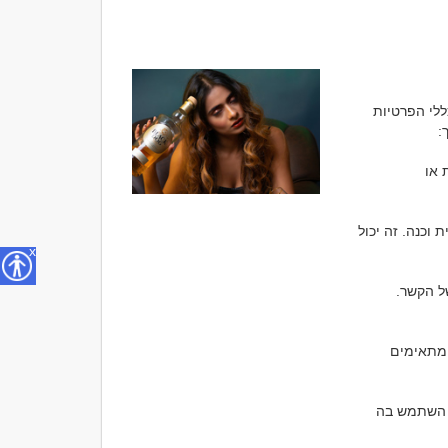
כאשר אתה מחפש סטוץ או להכיר אנשים לצורך סטוץ או יחס דיסקרטי, חשוב לעקוב אחרי כללי הפרטיות 
1. שמור על הפרטיות: תשמור על הפרטיות שלך ושל הפרטנר בכל זמן. השתמש באפליקציות או 
2. בניית פרופיל ריאליסטי: כאשר אתה בונה פרופיל, עדיף להציג את עצמך בצורה ריאליסטית וכנה. זה יכול 
x
3. קבע גבולות והבנה מראש: יחס דיסקרטי יכול לכלול גבולות מראש והבנה בנוגע לתנאים של הקשר. 
4. שוקל את התנאים שלך: חשוב לשוקל את התנאים שבהם אתה מחפש סטוץ ולוודא שהם מתאימים 
5. התמודדות בשימוש בטכנולוגיה: כשאתה משתמש בטכנולוגיה כמו אפליקציות להכרויות, השתמש בה 