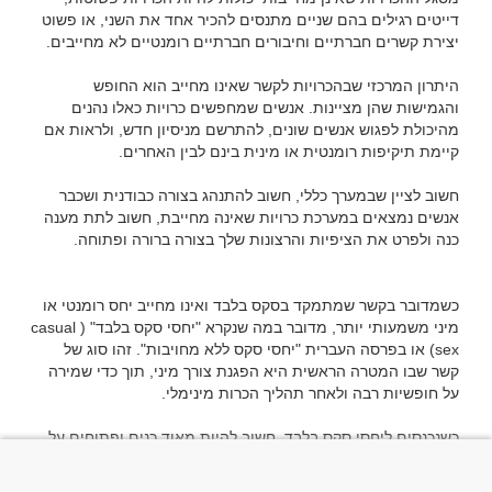
דייטים רגילים בהם שניים מתנסים להכיר אחד את השני, או פשוט 
היתרון המרכזי שבהכרויות לקשר שאינו מחייב הוא החופש 
והגמישות שהן מציינות. אנשים שמחפשים כרויות כאלו נהנים 
מהיכולת לפגוש אנשים שונים, להתרשם מניסיון חדש, ולראות אם 
חשוב לציין שבמערך כללי, חשוב להתנהג בצורה כבודנית ושכבר 
אנשים נמצאים במערכת כרויות שאינה מחייבת, חשוב לתת מענה 
כשמדובר בקשר שמתמקד בסקס בלבד ואינו מחייב יחס רומנטי או 
מיני משמעותי יותר, מדובר במה שנקרא "יחסי סקס בלבד" (casual 
sex) או בפרסה העברית "יחסי סקס ללא מחויבות". זהו סוג של 
קשר שבו המטרה הראשית היא הפגנת צורך מיני, תוך כדי שמירה 
כשנכנסים ליחסי סקס בלבד, חשוב להיות מאוד כנים ופתוחים על 
מנת להבין בבירור את הציפיות של השניים, כמו גם לקבוע את 