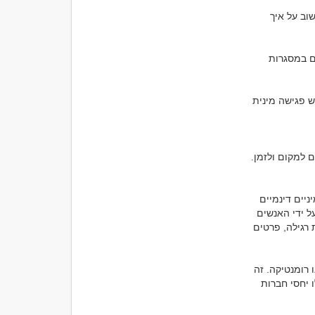
4. שימוש בשפה כנה ופתוחה: בזמן הכרויות, יש לדבר בצורה כנה ופתוחה על מטרותיך ותחשוב על איך 
5. פגש באנשים במסגרות חברתיות: ישנם אנשים שמצליחים להכיר אנשים מתאימים עבורם במסגרות 
זה חשוב לשים לב תמיד לבטחון עצמך ולהשתמש בשפה כנה ופתוחה. גם כאשר אתה מחפש פגישה מינית 
ההבחנה בין "הכרויות לסקס" או "הכרויות למין" היא בעיקר סמנטית ויכולה להשתנות בהתאם למקום ולזמן. 
"הכרויות לסקס" מתייחסות למציאת אנשים אחרים עם מטרת מפגשים מיניים או פריטים מיניים דינמיים 
במסגרת סטירות למטרות מיניות או רומנטיות בלבד. בפועל, המצבים והתכנים המבוצעים על ידי האנשים 
שעשויים להכנס למערכת כאשר מדובר בהכרויות לסקס יכולים להיות מגוונים, כוללים מיניות רגילה, פרטים 
"הכרויות למין" הן תחום רחב יותר שמתייחס להכרות אנשים בכלליות, ולא רק למטרת מין או רומנטיקה. זה 
כולל הכרות חברתית, הכרות מקצועית, חיבורים חברתיים, יחסים רומנטיים, מיניים או אפילו יחסי חברות 