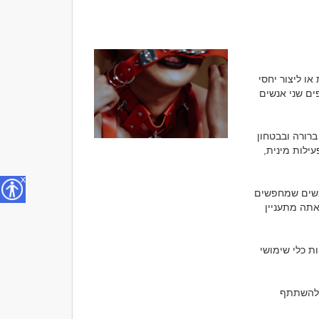
הכרויות למטרת מין הן הכרויות שבהן המטרה הראשית היא למצוא שותף או לפעילות מינית או ליצור יחסי 
מין עם מישהו. זה עשוי להיות רומן, פשטות, או כל סוג אחר של פעילות מינית שבה משתתפים שני אנשים 
המציאות בדיעבד, הכרויות למטרת מין אינן תהליך פשוט או מנומס. עדיף להתמקם בגישה ברורה ובבטחון 
ולפעול בהסכמה מוחלטת עם כל הצדדים המעורבים. אם אתה מחפש להכיר אנשים עבור פעילות מינית, 
x
1. שימוש באפליקציות ואתרי הכרויות: ישנם המון אפליקציות ואתרי הכרויות שמיועדים לאנשים שמחפשים 
מפגשים מיניים. כאשר אתה משתמש בכאלה, הקפד להיות פתוח וכנה לגברים או לנשים שאתה מתעניין 
2. רשתות חברתיות: פלטפורמות רשתות החברתיות כמו אתר הכרויות SeeYou, יכולות להיות כלי שימושי 
3. אירועים חברתיים ופנסיות: בתור פרט מבוגר ובר תוך יציבות תשוקות ורגשות שלך, תוכל להשתתף 