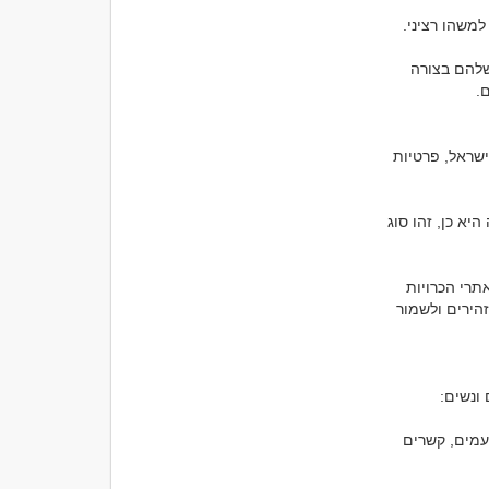
דיסקרטי הכרויות משמעה שהמשתתפים רוצים לשמור על פרטיותם ולא לגלות את הזהות שלהם בצורה 
דיסקרטי הכרויות לא היא בהכרח מכירה במשמעות המשפטית המקובלת בישראל. במדינת ישראל, פרטיות 
אם התכוונת לשאול האם הפעילות בתחום ההכרויות בכלליותה חוקית בישראל, אז התשובה היא כן, זהו סוג 
עם זאת, חשוב לציין שישנם חוקים ותקנות שמטרתם להגן על הצרכנים בתחום ההכרויות, ואתרי הכרויות 
ישראליים צריכים לעמוד בהם. בנוסף, אנשים שמשתמשים בשירותי הכרויות צריכים להיות זהירים ולשמור 
1. צרכים רגשיים ופיזיים: כל אדם יכול להרגיש צרכים רגשיים ופיזיים שונים במהלך חייו. לפעמים, קשרים 